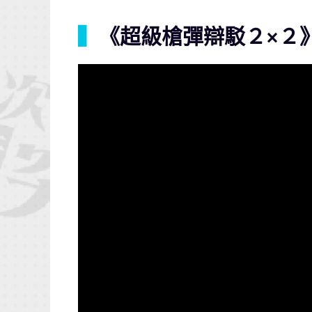
▍
《超級槍彈辯駁２×２