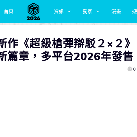
首頁
資訊
獨家
漫畫
遊
新作《超級槍彈辯駁２×２》
新篇章，多平台2026年發售
0