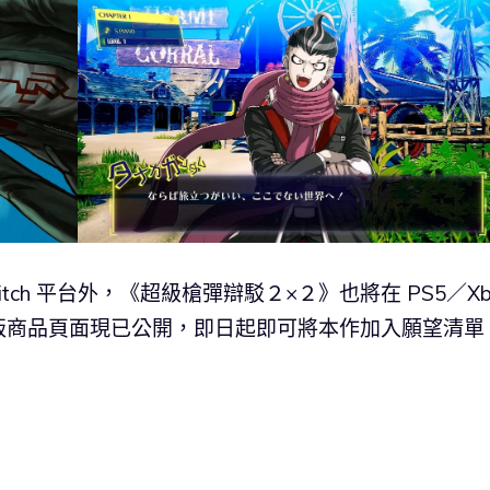
ndo Switch 平台外，《超級槍彈辯駁２×２》也將在 PS5／Xb
Steam 版商品頁面現已公開，即日起即可將本作加入願望清單