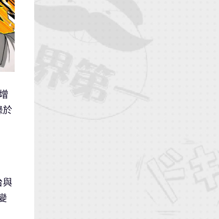
增
錄於
。
台與
變