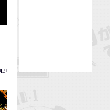
 上
作
列即