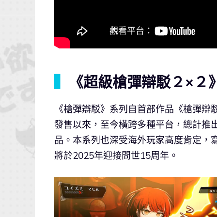
▍
《超級槍彈辯駁２×２》
《槍彈辯駁》系列自首部作品《槍彈辯駁 希
發售以來，至今橫跨多種平台，總計推出
品。本系列也深受海外玩家高度肯定，寫
將於2025年迎接問世15周年。