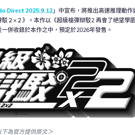
do Direct 2025.9.12
」中宣布，將推出高速推理動作
駁２×２》。本作以《超級槍彈辯駁2 再會了絕望學
一併收錄於本作之中，預定於2026年發售。
以下為官方提供原文＞