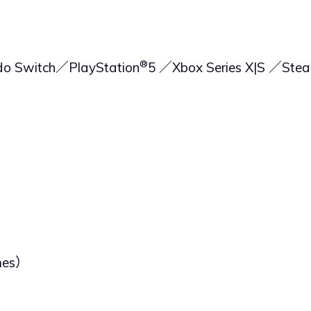
®
 Switch／PlayStation
5 ／Xbox Series X|S ／Ste
.
es）