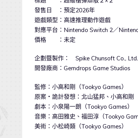
標題 ：超級槍彈辯駁２×２
發售日 ：預定2026年
遊戲類型：高速推理動作遊戲
對應平台：Nintendo Switch 2／Nintendo
價格 ：未定
企劃暨製作： Spike Chunsoft Co., Ltd
開發廠商：Gemdrops Game Studios
監修：小高和剛（Tookyo Games）
原案・詭計發想：北山猛邦、小高和剛
劇本：小泉陽一朗（Tookyo Games）
音樂：高田雅史、福田淳（Tookyo Gam
美術：小松崎類（Tookyo Games）