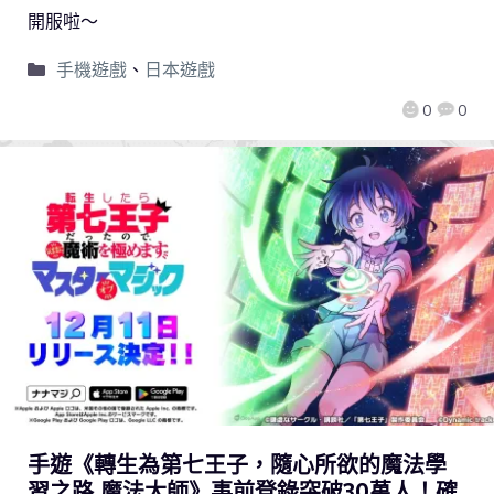
開服啦～
手機遊戲
、
日本遊戲
0
0
手遊《轉生為第七王子，隨心所欲的魔法學
習之路 魔法大師》事前登錄突破30萬人！確