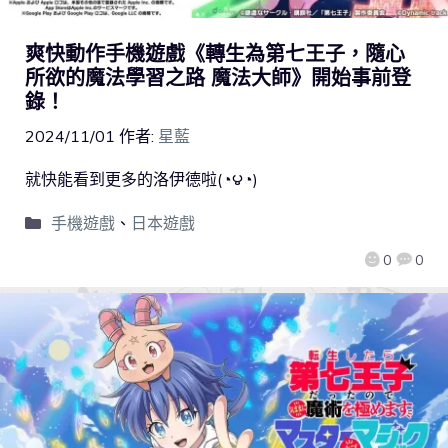
爽快動作手機遊戲《轉生為第七王子，隨心
所欲的魔法學習之路 魔法大師》開始事前登
錄！
2024/11/01
作者:
星藍
就快能看到更多的洛伊德啦(◔౪◔)
手機遊戲
、
日本遊戲
0
0