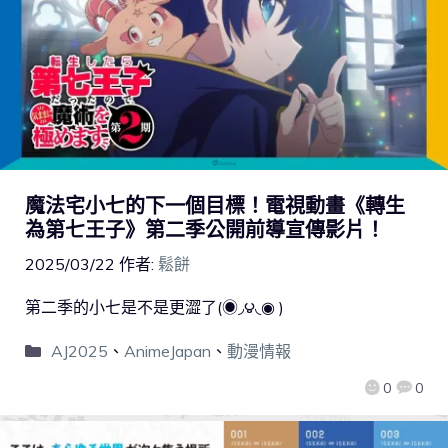
魔法宅小七的下一個目標！電視動畫《轉生
為第七王子》第二季公開前導宣傳影片！
2025/03/22
作者:
鬆餅
第二季的小七是不是更澀了(◉◞౪◟◉ )
AJ2025
、
AnimeJapan
、
動漫情報
0
0