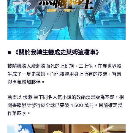
■ 《關於我轉生變成史萊姆這檔事》
被隨機殺人魔刺殺而死的上班族・三上悟，在異世界轉
生成了一隻史萊姆。而他將運用身上所有的技能、智慧
與勇氣增加夥伴。
動畫以 伏瀬 筆下同名人氣小說的改編漫畫版為基礎。相
關書籍累計發行於全球已突破 4,500 萬冊。目前確定製
作第四季。