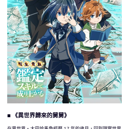
■ 《異世界歸來的舅舅》
在異世界・大巴哈馬魯經歷 17 年的歲月，回到現實世界