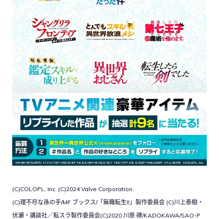
(C)COLOPL, Inc. (C)2024 Valve Corporation.
(C)理不尽な孫の手/MF ブックス/「無職転生II」製作委員会 (C)川上泰樹・
伏瀬・講談社／転スラ製作委員会(C)2020 川原 礫/KADOKAWA/SAO-P