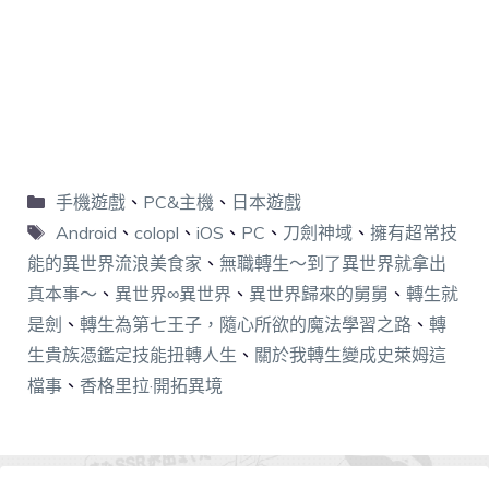
手機遊戲
、
PC&主機
、
日本遊戲
Android
、
colopl
、
iOS
、
PC
、
刀劍神域
、
擁有超常技
能的異世界流浪美食家
、
無職轉生～到了異世界就拿出
真本事～
、
異世界∞異世界
、
異世界歸來的舅舅
、
轉生就
是劍
、
轉生為第七王子，隨心所欲的魔法學習之路
、
轉
生貴族憑鑑定技能扭轉人生
、
關於我轉生變成史萊姆這
檔事
、
香格里拉·開拓異境