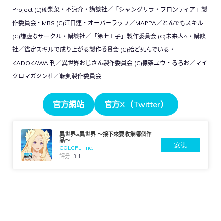
Project (C)硬梨菜・不涼介・講談社／「シャングリラ・フロンティア」製
作委員会・MBS (C)江口連・オーバーラップ／MAPPA／とんでもスキル
(C)謙虚なサークル・講談社／「第七王子」製作委員会 (C)未来人A・講談
社／鑑定スキルで成り上がる製作委員会 (C)殆ど死んでいる・
KADOKAWA 刊／異世界おじさん製作委員会 (C)棚架ユウ・るろお／マイ
クロマガジン社／転剣製作委員会
官方網站
官方X（Twitter）
異世界∞異世界 ～接下來要收集哪個作
品～
安裝
COLOPL, Inc.
評分:
3.1