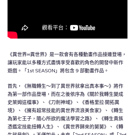
《異世界∞異世界》是一款會有各種動畫作品接連登場，
讓玩家能以多種方式盡情享受喜歡的角色的開發中新作
遊戲。「1st SEASON」將包含 9 部動畫作品。
首先，《無職轉生～到了異世界就拿出真本事～》將作
為第一部作品登場，而在之後依序為《關於我轉生變成
史萊姆這檔事》、《刀劍神域》、《香格里拉·開拓異
境》、《擁有超常技能的異世界流浪美食家》、《轉生
為第七王子，隨心所欲的魔法學習之路》、《轉生貴族
憑鑑定技能扭轉人生》、《異世界歸來的舅舅》、《轉
生就是劍》。不僅如此，未來「2nd SEASON」或「3rd