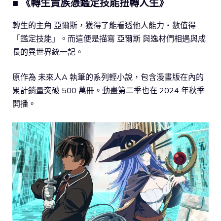
■ 《轉生貴族憑鑑定技能扭轉人生》
轉生的主角 亞爾斯，獲得了能看透他人能力・數值得
「鑑定技能」。而這便是描寫 亞爾斯 與逸材們相遇與成
長的異世界統一記。
原作為 未來人A 執筆的系列輕小說，包含漫畫版在內的
累計銷量突破 500 萬冊。動畫第二季也在 2024 年秋季
開播。