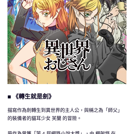
■ 《轉生就是劍》
描寫作為劍轉生到異世界的主人公，與稱之為「師父」
的裝備者的貓耳少女 芙蘭 的冒險。
原作為曾獲「第 4 屆網路小說大獎」，由 棚架悠 在