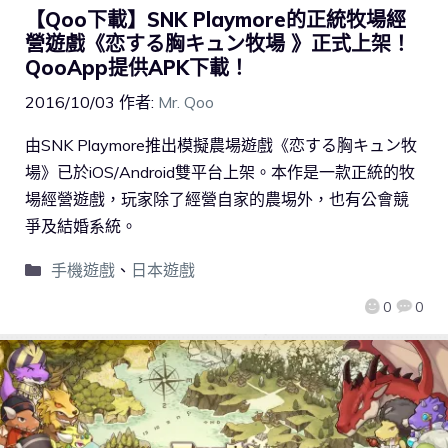
【Qoo下載】SNK Playmore的正統牧場經
營遊戲《恋する胸キュン牧場 》正式上架！
QooApp提供APK下載！
2016/10/03
作者:
Mr. Qoo
由SNK Playmore推出模擬農場遊戲《恋する胸キュン牧
場》已於iOS/Android雙平台上架。本作是一款正統的牧
場經營遊戲，玩家除了經營自家的農埸外，也有公會競
爭及結婚系統。
手機遊戲
、
日本遊戲
0
0