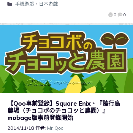
手機遊戲
、
日本遊戲
0
0
【Qoo事前登錄】Square Enix、『陸行鳥
農場（チョコボのチョコッと農園）』
mobage版事前登錄開始
2014/11/18
作者:
Mr. Qoo