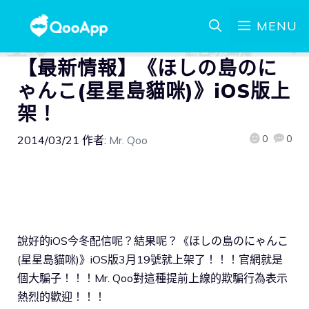
MENU
【最新情報】《ほしの島のに
ゃんこ(星星島貓咪)》iOS版上
架！
0
0
2014/03/21
作者:
Mr. Qoo
說好的iOS今冬配信呢？結果呢？《ほしの島のにゃんこ
(星星島貓咪)》iOS版3月19號就上架了！！！官網就是
個大騙子！！！Mr. Qoo對這種提前上線的欺騙行為表示
熱烈的歡迎！！！