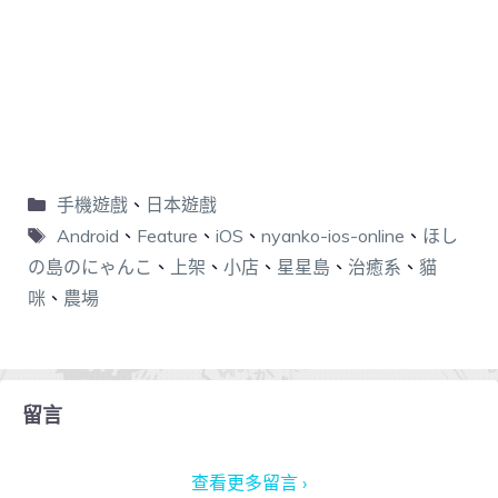
手機遊戲
、
日本遊戲
Android
、
Feature
、
iOS
、
nyanko-ios-online
、
ほし
の島のにゃんこ
、
上架
、
小店
、
星星島
、
治癒系
、
貓
咪
、
農場
留言
查看更多留言 ›