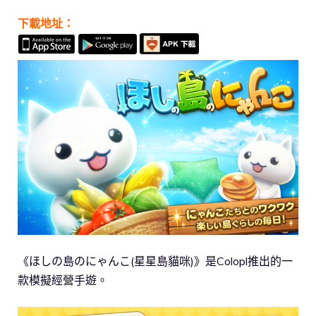
下載地址：
《ほしの島のにゃんこ(星星島貓咪)》是Colopl推出的一
款模擬經營手遊。