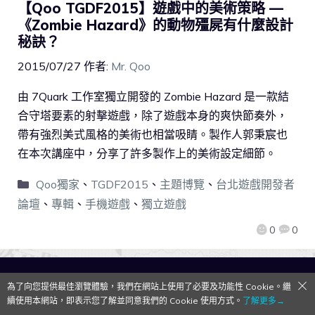
【Qoo TGDF2015】遊戲中的美術策略 —
《Zombie Hazard》的動物殭屍有什麼設計
秘訣？
2015/07/27
作者:
Mr. Qoo
由 7Quark 工作室獨立開發的 Zombie Hazard 是一款結
合守塔要素的射擊遊戲，除了遊戲本身的爽快節奏外，
帶有強烈美式風格的美術也相當吸睛。製作人郭秉宸也
在本次講座中，分享了許多製作上的美術設定細節。
Qoo獨家
、
TGDF2015
、
主題博覽
、
台北遊戲開發者
論壇
、
專輯
、
手機遊戲
、
獨立遊戲
0
0
QooApp Limited © 2026
為了向您提供最佳瀏覽體驗，我們在網站上使用了必要及功能性 Cookie。繼
續使用本網站，即表示您了解並同意我們的 Cookie 使用方式。
了解更多→