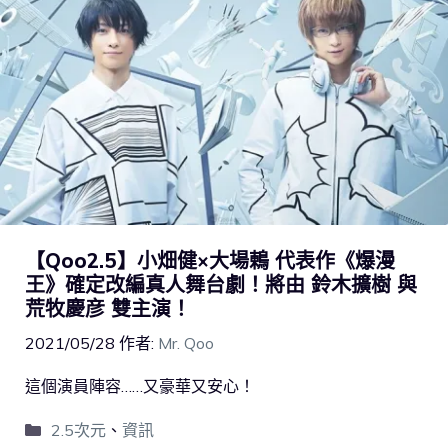
【Qoo2.5】小畑健×大場鶇 代表作《爆漫
王》確定改編真人舞台劇！將由 鈴木擴樹 與
荒牧慶彦 雙主演！
2021/05/28
作者:
Mr. Qoo
這個演員陣容……又豪華又安心！
2.5次元
、
資訊