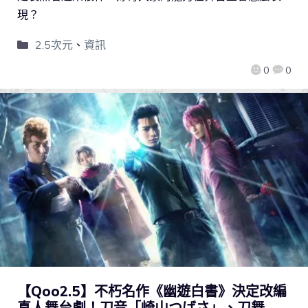
現？
2.5次元
、
資訊
0
0
【Qoo2.5】不朽名作《幽遊白書》決定改編
真人舞台劇！刀音「崎山つばさ」、刀舞