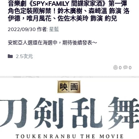
音樂劇《SPY×FAMILY 間諜家家酒》第一彈
角色定裝照解禁！鈴木廣樹、森崎溫 飾演 洛
伊德，唯月風花、佐佐木美玲 飾演 約兒
2022/09/30
作者:
星藍
安妮亞人選還在海選中，期待後續發表～
2.5次元
0
0