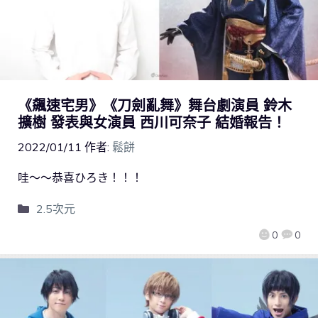
《飆速宅男》《刀劍亂舞》舞台劇演員 鈴木
擴樹 發表與女演員 西川可奈子 結婚報告！
2022/01/11
作者:
鬆餅
哇～～恭喜ひろき！！！
2.5次元
0
0