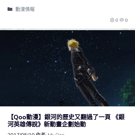
動漫情報
0
0
【Qoo動漫】銀河的歷史又翻過了一頁 《銀
河英雄傳說》新動畫企劃始動
2017/05/10
作者:
Mr. Qoo