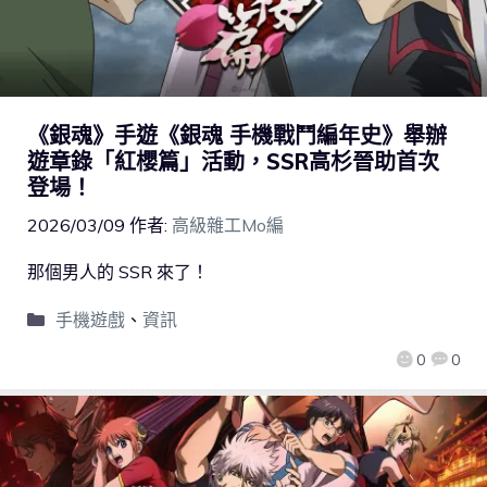
《銀魂》手遊《銀魂 手機戰鬥編年史》舉辦
遊章錄「紅櫻篇」活動，SSR高杉晉助首次
登場！
2026/03/09
作者:
高級雜工Mo編
那個男人的 SSR 來了！
手機遊戲
、
資訊
0
0