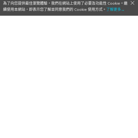
為了向您提供最佳瀏覽體驗，我們在網站上使用了必要及功能性 Cookie。繼
續使用本網站，即表示您了解並同意我們的 Cookie 使用方式。
了解更多→
一年後準時開課！《3年Z班銀八老師》確定
2025年10月播出 釋出前導視覺與宣傳影
片！
2024/10/11
作者:
星藍
這預告真的是超提前公開，看來還有得等了…w
動漫情報