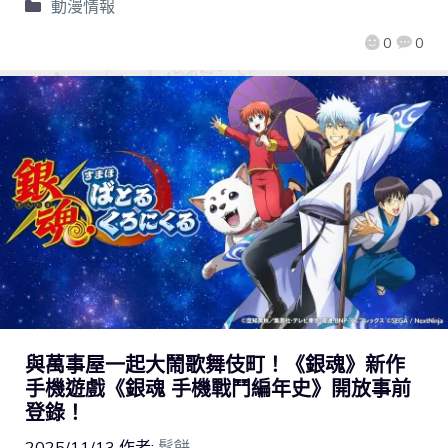
動漫情報
0
0
與萬事屋一起大鬧歌舞伎町！《銀魂》新作
手機遊戲《銀魂 手機戰鬥編年史》開放事前
登錄！
2025/11/13
作者:
鬆餅