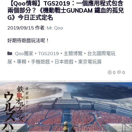
【Qoo情報】TGS2019：一個應用程式包含
兩個部分？《機動戰士GUNDAM 鐵血的孤兒
G》今日正式定名
2019/09/15
作者:
Mr. Qoo
好期待遊戲玩法呢！
Qoo獨家
、
TGS2019
、
主題博覽
、
台北國際電玩
展
、
專輯
、
手機遊戲
、
日本遊戲
、
東京電玩展
0
0