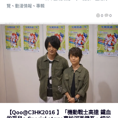
覽
、
動漫情報
、
專輯
0
0
【Qoo@C3HK2016 】「機動戰士高達 鐵血