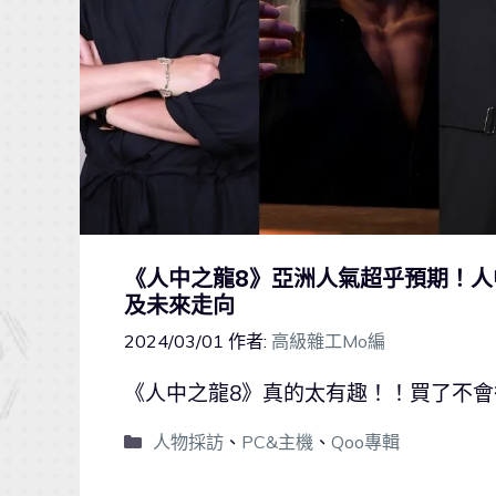
《人中之龍8》亞洲人氣超乎預期！
及未來走向
2024/03/01
作者:
高級雜工Mo編
《人中之龍8》真的太有趣！！買了不會
人物採訪
、
PC&主機
、
Qoo專輯