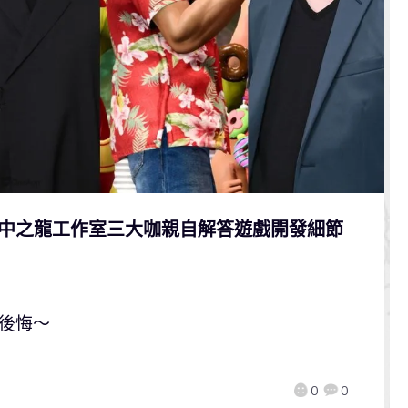
人中之龍工作室三大咖親自解答遊戲開發細節
後悔～
0
0