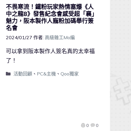
不畏寒流！鐵粉玩家熱情塞爆《人
中之龍8》發售紀念會感受超「襄」
魅力，阪本製作人寵粉加碼舉行簽
名會
2024/01/27
作者:
高級雜工Mo編
可以拿到阪本製作人簽名真的太幸福
了！
活動回顧
、
PC&主機
、
Qoo獨家
0
0