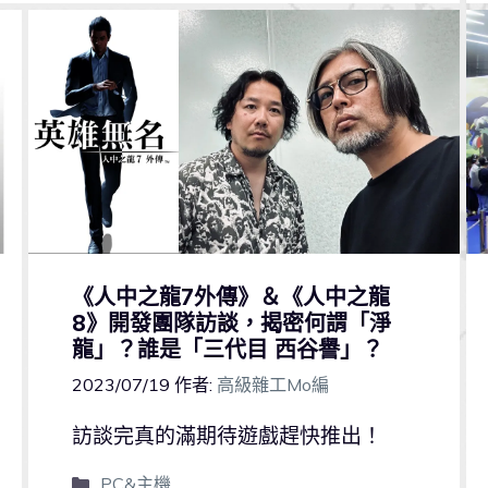
《人中之龍7外傳》＆《人中之龍
8》開發團隊訪談，揭密何謂「淨
龍」？誰是「三代目 西谷譽」？
2023/07/19
作者:
高級雜工Mo編
訪談完真的滿期待遊戲趕快推出！
PC&主機