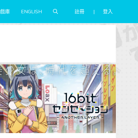
註冊
登入
戲庫
ENGLISH