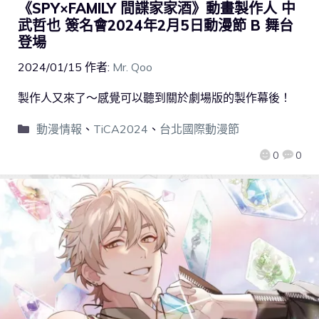
《SPY×FAMILY 間諜家家酒》動畫製作人 中
武哲也 簽名會2024年2月5日動漫節 B 舞台
登場
2024/01/15
作者:
Mr. Qoo
製作人又來了～感覺可以聽到關於劇場版的製作幕後！
動漫情報
、
TiCA2024
、
台北國際動漫節
0
0