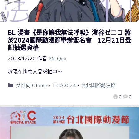
BL 漫畫《是你讓我無法呼吸》澄谷ゼニコ 將
於2024國際動漫節舉辦簽名會 12月21日登
記抽選資格
2023/12/20
作者:
Mr. Qoo
趁現在快集人品求抽中～
女性向 Otome
、
TiCA2024
、
台北國際動漫節
0
0