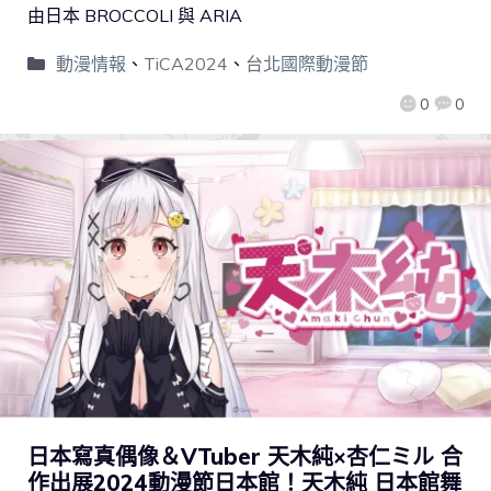
由日本 BROCCOLI 與 ARIA
動漫情報
、
TiCA2024
、
台北國際動漫節
0
0
日本寫真偶像＆VTuber 天木純×杏仁ミル 合
作出展2024動漫節日本館！天木純 日本館舞