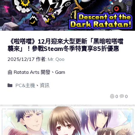
《啦嗒噹》12月迎來大型更新「黑暗啦嗒噹
襲來」！參戰Steam冬季特賣享85折優惠
2025/12/17
作者:
Mr. Qoo
由 Ratata Arts 開發、Gam
PC&主機
、
資訊
0
0