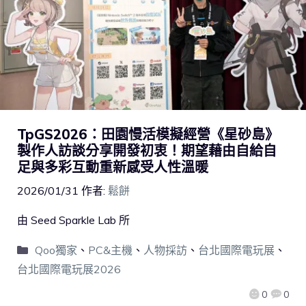
TpGS2026：田園慢活模擬經營《星砂島》
製作人訪談分享開發初衷！期望藉由自給自
足與多彩互動重新感受人性溫暖
2026/01/31
作者:
鬆餅
由 Seed Sparkle Lab 所
Qoo獨家
、
PC&主機
、
人物採訪
、
台北國際電玩展
、
台北國際電玩展2026
0
0