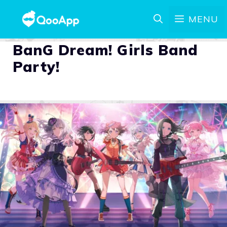
MENU
BanG Dream! Girls Band
Party!