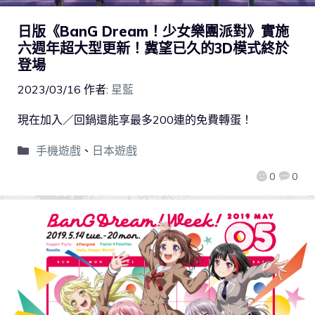
日版《BanG Dream！少女樂團派對》實施
六週年超大型更新！冀望已久的3D模式終於
登場
2023/03/16
作者:
星藍
現在加入／回鍋還能享最多200連的免費轉蛋！
手機遊戲
、
日本遊戲
0
0