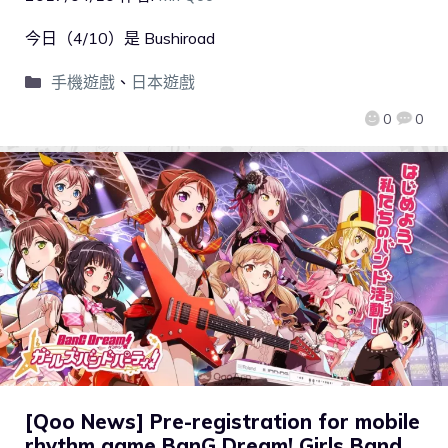
今日（4/10）是 Bushiroad
手機遊戲
、
日本遊戲
0
0
[Qoo News] Pre-registration for mobile
rhythm game BanG Dream! Girls Band