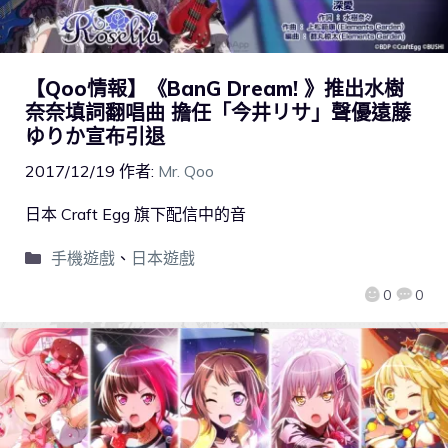
【Qoo情報】《BanG Dream! 》推出水樹
奈奈填詞翻唱曲 擔任「今井リサ」聲優遠藤
ゆりか宣布引退
2017/12/19
作者:
Mr. Qoo
日本 Craft Egg 旗下配信中的音
手機遊戲
、
日本遊戲
0
0