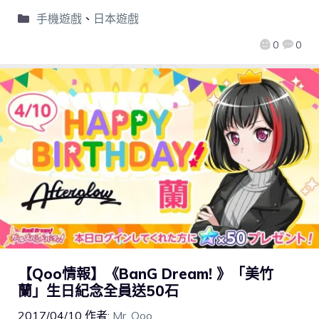
手機遊戲
、
日本遊戲
0
0
【Qoo情報】《BanG Dream! 》「美竹
蘭」生日紀念全員送50石
2017/04/10
作者:
Mr. Qoo