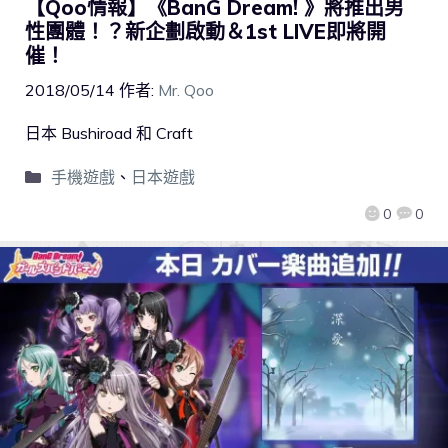
【Qoo情報】《BanG Dream! 》將推出男
性團體！？新企劃啟動＆1st LIVE即將開
催！
2018/05/14
作者:
Mr. Qoo
日本 Bushiroad 和 Craft
手機遊戲
、
日本遊戲
0
0