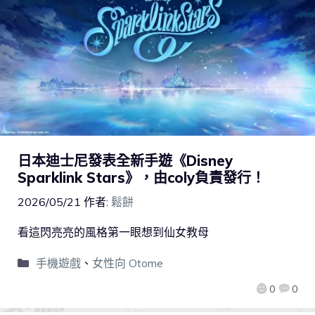
日本迪士尼發表全新手遊《Disney
Sparklink Stars》，由coly負責發行！
2026/05/21
作者:
鬆餅
看這閃亮亮的風格第一眼想到仙女教母
手機遊戲
、
女性向 Otome
0
0