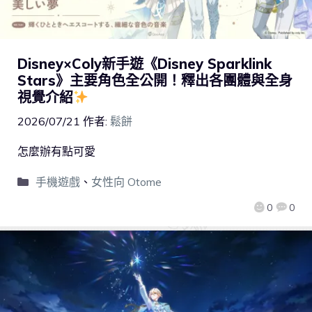
Disney×Coly新手遊《Disney Sparklink
Stars》主要角色全公開！釋出各團體與全身
視覺介紹
2026/07/21
作者:
鬆餅
怎麼辦有點可愛
手機遊戲
、
女性向 Otome
0
0