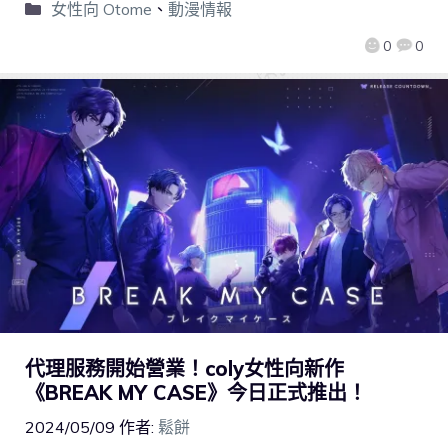
女性向 Otome
、
動漫情報
0
0
代理服務開始營業！coly女性向新作
《BREAK MY CASE》今日正式推出！
2024/05/09
作者:
鬆餅