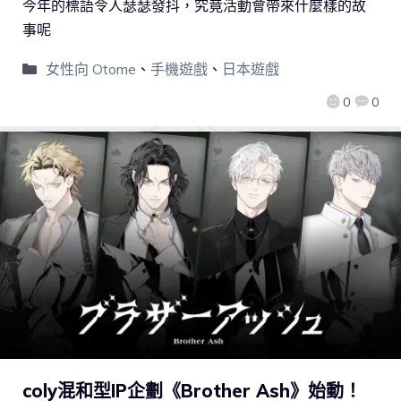
今年的標語令人瑟瑟發抖，究竟活動會帶來什麼樣的故
事呢
女性向 Otome
、
手機遊戲
、
日本遊戲
0
0
coly混和型IP企劃《Brother Ash》始動！