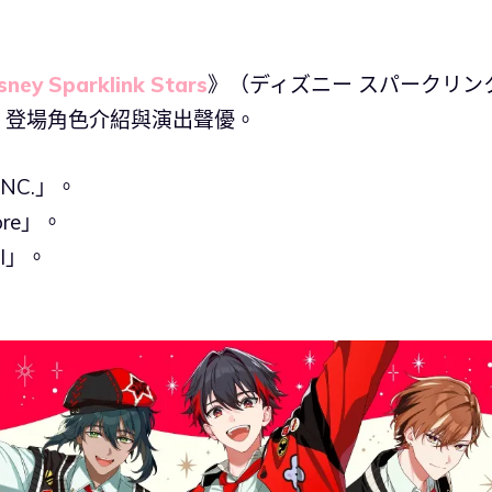
sney Sparklink Stars
》（ディズニー スパークリン
、登場角色介紹與演出聲優。
NC.」。
re」。
l」。