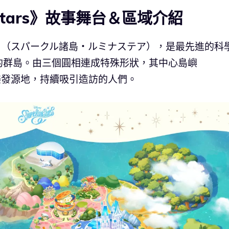
nk Stars》故事舞台＆區域介紹
air」（スパークル諸島・ルミナステア），是最先進的科
的群島。由三個圓相連成特殊形狀，其中心島嶼
的娛樂發源地，持續吸引造訪的人們。