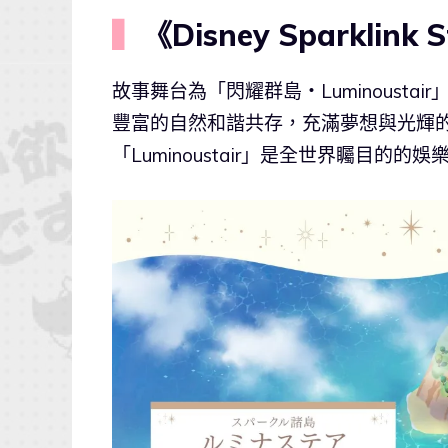
▍
《Disney Sparkli
故事舞台為「閃耀群島・Luminoust
豐富的自然和諧共存，充滿夢想與光輝
「Luminoustair」是全世界矚目的