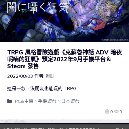
TRPG 風格冒險遊戲《克蘇魯神話 ADV 暗夜
呢喃的狂氣》預定2022年9月手機平台＆
Steam 發售
2022/08/03
作者:
鬆餅
這是一款，沒朋友也能玩的 TRPG………
PC&主機
、
手機遊戲
、
日本遊戲
0
0