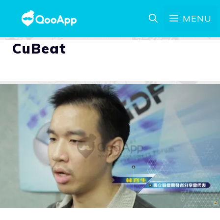
MENU
CuBeat