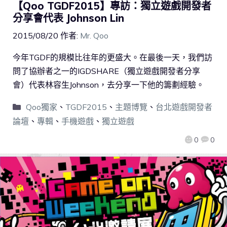
【Qoo TGDF2015】專訪：獨立遊戲開發者
分享會代表 Johnson Lin
2015/08/20
作者:
Mr. Qoo
今年TGDF的規模比往年的更盛大。在最後一天，我們訪
問了協辦者之一的IGDSHARE（獨立遊戲開發者分享
會）代表林容生Johnson，去分享一下他的籌劃經驗。
Qoo獨家
、
TGDF2015
、
主題博覽
、
台北遊戲開發者
論壇
、
專輯
、
手機遊戲
、
獨立遊戲
0
0