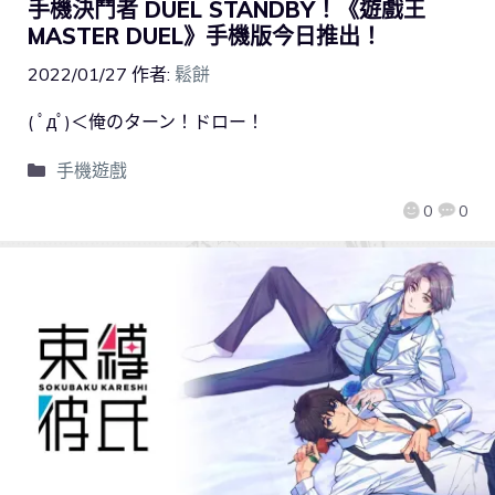
手機決鬥者 DUEL STANDBY！《遊戲王
MASTER DUEL》手機版今日推出！
2022/01/27
作者:
鬆餅
( ﾟдﾟ)＜俺のターン！ドロー！
手機遊戲
0
0