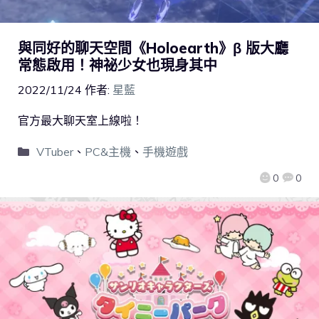
與同好的聊天空間《Holoearth》β 版大廳
常態啟用！神祕少女也現身其中
2022/11/24
作者:
星藍
官方最大聊天室上線啦！
VTuber
、
PC&主機
、
手機遊戲
0
0