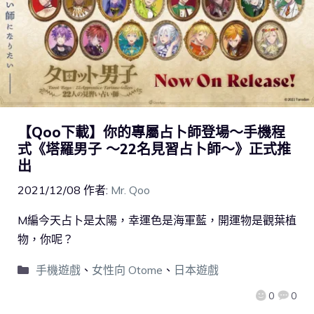
【Qoo下載】你的專屬占卜師登場～手機程
式《塔羅男子 ～22名見習占卜師～》正式推
出
2021/12/08
作者:
Mr. Qoo
M編今天占卜是太陽，幸運色是海軍藍，開運物是觀葉植
物，你呢？
手機遊戲
、
女性向 Otome
、
日本遊戲
0
0