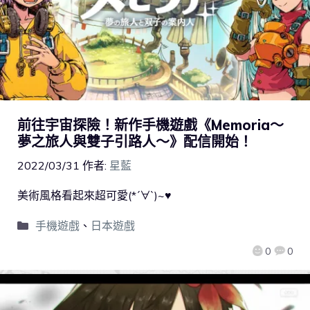
前往宇宙探險！新作手機遊戲《Memoria～
夢之旅人與雙子引路人～》配信開始！
2022/03/31
作者:
星藍
美術風格看起來超可愛(*´∀`)~♥
手機遊戲
、
日本遊戲
0
0