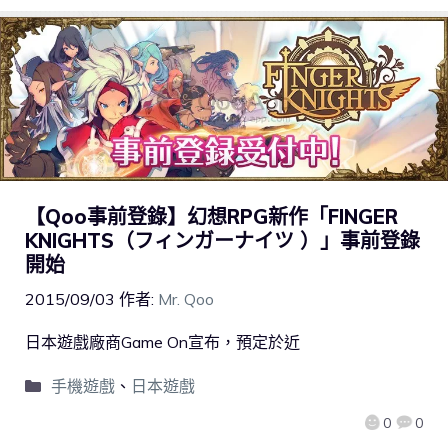
【Qoo事前登錄】幻想RPG新作「FINGER
KNIGHTS（フィンガーナイツ ）」事前登錄
開始
2015/09/03
作者:
Mr. Qoo
日本遊戲廠商Game On宣布，預定於近
手機遊戲
、
日本遊戲
0
0