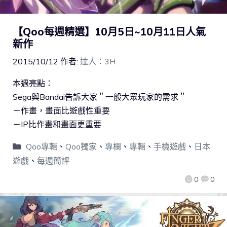
【Qoo每週精選】10月5日~10月11日人氣
新作
2015/10/12
作者:
達人：3H
本週亮點：
Sega與Bandai告訴大家＂一般大眾玩家的需求＂
－作畫，畫面比遊戲性重要
－IP比作畫和畫面更重要
Qoo專輯
、
Qoo獨家
、
專欄
、
專輯
、
手機遊戲
、
日本
遊戲
、
每週簡評
0
0