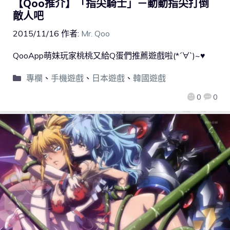
【Qoo推介】「指尖騎士」－動動指尖打倒
敵人吧
2015/11/16
作者:
Mr. Qoo
QooApp萌妹玩家桃桃又給Q蛋們推薦遊戲啦(*´∀`)~♥
專欄
、
手機遊戲
、
日本遊戲
、
韓國遊戲
0
0