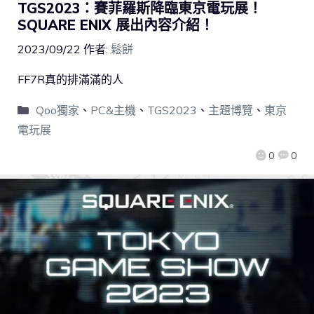
TGS2023：賽菲羅斯降臨東京電玩展！
SQUARE ENIX 展出內容介紹！
2023/09/22
作者:
鬆餅
FF7R真的排滿滿的人
Qoo獨家
、
PC&主機
、
TGS2023
、
主題博覽
、
東京
電玩展
0
0