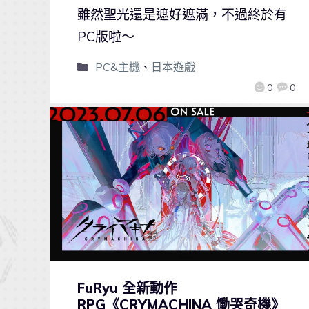
雖然聖光還是遮好遮滿，不過終於有
PC版啦～
PC&主機
、
日本遊戲
0
0
FuRyu 全新動作
RPG《CRYMACHINA 慟哭奇機》