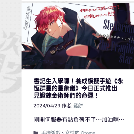
書記生入學囉！養成模擬手遊《永
恆群星的星象儀》今日正式推出
見證鍊金術師們的命運！
2024/04/23
作者:
鬆餅
剛開伺服器有點負荷不了～加油啊～
手機遊戲
、
女性向 Otome