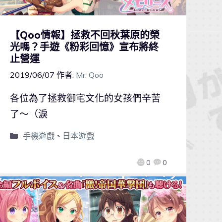
【Qoo情報】拯救不回秋葉原的榮
光嗎？手遊《粉彩回憶》宣布將終
止營運
2019/06/07
作者:
Mr. Qoo
各位為了拯救御宅文化的女孩們辛苦
了～（淚
手機遊戲
、
日本遊戲
0
0