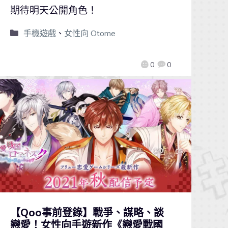
期待明天公開角色！
手機遊戲
、
女性向 Otome
0
0
【Qoo事前登錄】戰爭、謀略、談
戀愛！女性向手遊新作《戀愛戰國