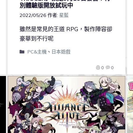
別體驗版開放試玩中
2022/05/26
作者:
星藍
雖然是常見的王道 RPG，製作陣容卻
豪華到不行呢
PC&主機
、
日本遊戲
0
0