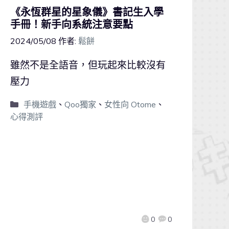
《永恆群星的星象儀》書記生入學
手冊！新手向系統注意要點
2024/05/08
作者:
鬆餅
雖然不是全語音，但玩起來比較沒有
壓力
手機遊戲
、
Qoo獨家
、
女性向 Otome
、
心得測評
0
0