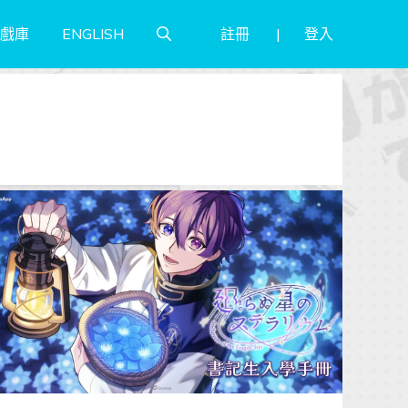
註冊
登入
戲庫
ENGLISH