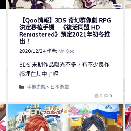
【Qoo情報】3DS 奇幻群像劇 RPG
決定移植手機 《復活同盟 HD
Remastered》預定2021年初冬推
出！
2020/12/24
作者:
Mr. Qoo
3DS 末期作品曝光不多，有不少良作
都埋在其中了呢
手機遊戲
、
日本遊戲
0
0