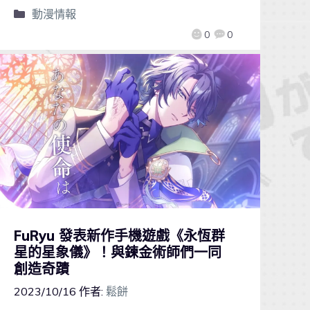
動漫情報
0
0
FuRyu 發表新作手機遊戲《永恆群
星的星象儀》！與鍊金術師們一同
創造奇蹟
2023/10/16
作者:
鬆餅