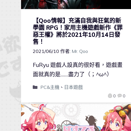
【Qoo情報】充滿自我與狂氣的新
學園 RPG！家用主機遊戲新作《罪
惡王權》將於2021年10月14日發
售！
2021/06/10
作者:
Mr. Qoo
FuRyu 遊戲人設真的很好看，遊戲畫
面就真的是……盡力了（；^ω^）
PC&主機
、
日本遊戲
0
0