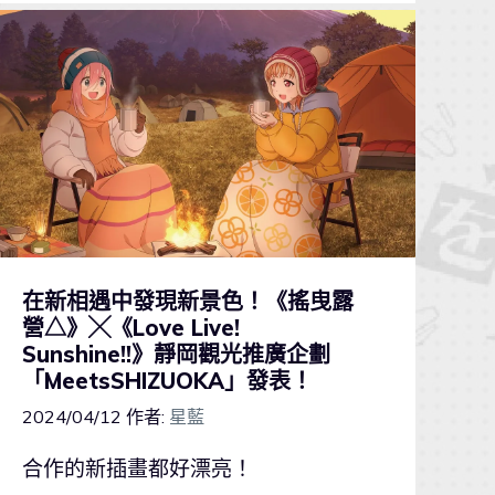
在新相遇中發現新景色！《搖曳露
營△》╳《Love Live!
Sunshine!!》靜岡觀光推廣企劃
「MeetsSHIZUOKA」發表！
2024/04/12
作者:
星藍
合作的新插畫都好漂亮！