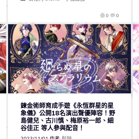
0
0
鍊金術師育成手遊《永恆群星的星
象儀》公開18名演出聲優陣容！野
島健兒、古川慎、梅原裕一郎、細
谷佳正 等人參與配音！
2023/11/01
作者:
鬆餅