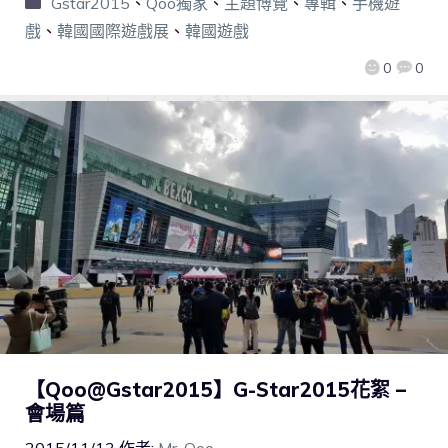
Gstar2015
、
Qoo獨家
、
主題博覽
、
專輯
、
手機遊
戲
、
韓國國際遊戲展
、
韓國遊戲
0
0
【Qoo@Gstar2015】G-Star2015花絮 –
會場篇