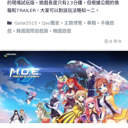
的現場試玩版，遊戲長度只有2,3分鍾，但根據公開的情
報和TRAILER，大家可以對該玩法略知一二。
Gstar2015
、
Qoo獨家
、
主題博覽
、
專輯
、
手機遊
戲
、
韓國國際遊戲展
、
韓國遊戲
0
0