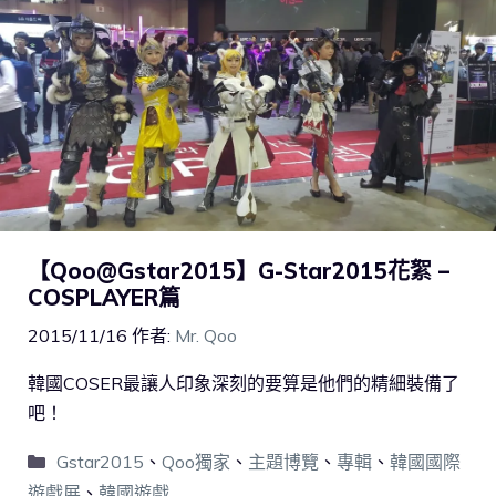
【Qoo@Gstar2015】G-Star2015花絮 –
COSPLAYER篇
2015/11/16
作者:
Mr. Qoo
韓國COSER最讓人印象深刻的要算是他們的精細裝備了
吧！
Gstar2015
、
Qoo獨家
、
主題博覽
、
專輯
、
韓國國際
遊戲展
、
韓國遊戲