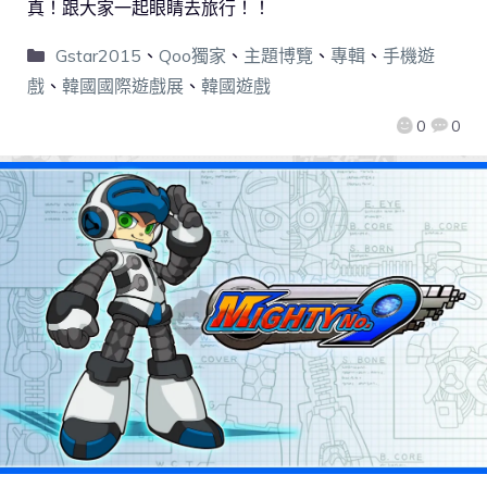
真！跟大家一起眼睛去旅行！！
Gstar2015
、
Qoo獨家
、
主題博覽
、
專輯
、
手機遊
戲
、
韓國國際遊戲展
、
韓國遊戲
0
0