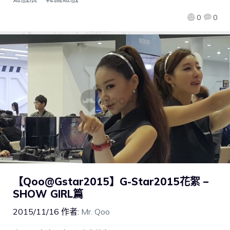
0
0
【Qoo@Gstar2015】G-Star2015花絮 –
SHOW GIRL篇
2015/11/16
作者:
Mr. Qoo