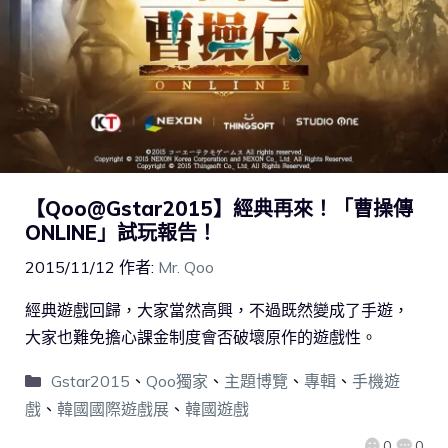
【‪Qoo@Gstar2015‬】經典再來！「曹操傳
ONLINE」試玩報告！
2015/11/12
作者:
Mr. Qoo
經典遊戲回歸，大家當然高興，不過既然變成了手遊，
大家也難免擔心課金制度會否破壞原作的遊戲性。
Gstar2015
、
Qoo獨家
、
主題博覽
、
專輯
、
手機遊
戲
、
韓國國際遊戲展
、
韓國遊戲
0
0