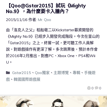
【Qoo@Gstar2015】試玩《Mighty
No.9》，為什麼要卡入牆內？
2015/11/16
作者:
Mr. Qoo
由「洛克人之父」稻船敬二以Kickstarter募資開發的
《Mighty No.9》已經步入開發完成階段。今次在釜山的
「Gstar2015」之上，終嘗一試，更可聽工作人員解
說，對遊戲操作有更深了解。多次跳票後，預計本作會
於2016年2月推出，對應PC、Xbox One、PS4和Wii
U。
Gstar2015
、
Qoo獨家
、
主題博覽
、
專輯
、
手機遊
戲
、
韓國國際遊戲展
0
0