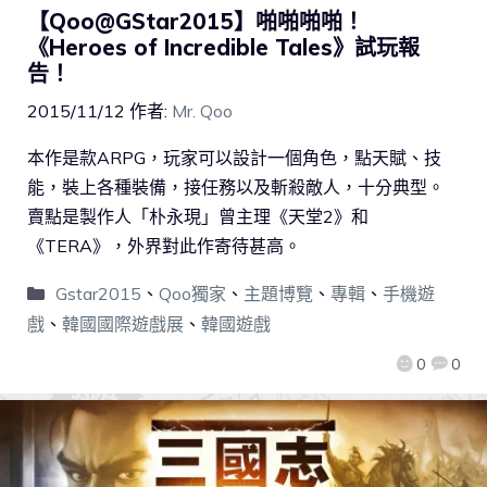
【Qoo@GStar2015】啪啪啪啪！
《Heroes of Incredible Tales》試玩報
告！
2015/11/12
作者:
Mr. Qoo
本作是款ARPG，玩家可以設計一個角色，點天賦、技
能，裝上各種裝備，接任務以及斬殺敵人，十分典型。
賣點是製作人「朴永現」曾主理《天堂2》和
《TERA》，外界對此作寄待甚高。
Gstar2015
、
Qoo獨家
、
主題博覽
、
專輯
、
手機遊
戲
、
韓國國際遊戲展
、
韓國遊戲
0
0