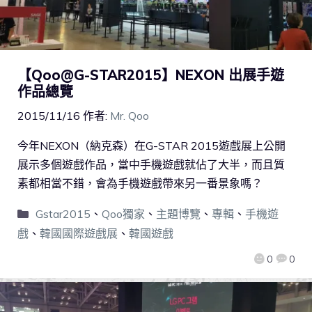
【Qoo@G-STAR2015】NEXON 出展手遊
作品總覽
2015/11/16
作者:
Mr. Qoo
今年NEXON（納克森）在G-STAR 2015遊戲展上公開
展示多個遊戲作品，當中手機遊戲就佔了大半，而且質
素都相當不錯，會為手機遊戲帶來另一番景象嗎？
Gstar2015
、
Qoo獨家
、
主題博覽
、
專輯
、
手機遊
戲
、
韓國國際遊戲展
、
韓國遊戲
0
0