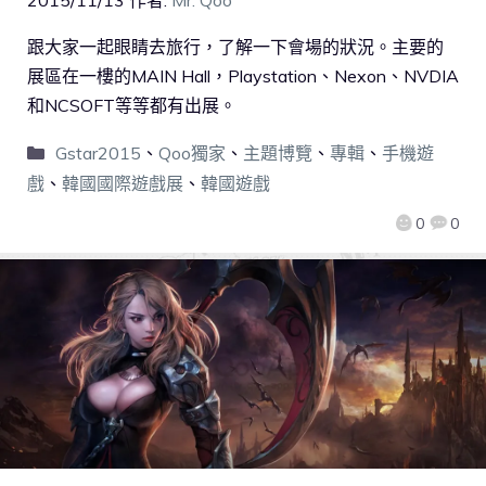
2015/11/13
作者:
Mr. Qoo
跟大家一起眼睛去旅行，了解一下會場的狀況。主要的
展區在一樓的MAIN Hall，Playstation、Nexon、NVDIA
和NCSOFT等等都有出展。
Gstar2015
、
Qoo獨家
、
主題博覽
、
專輯
、
手機遊
戲
、
韓國國際遊戲展
、
韓國遊戲
0
0