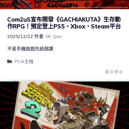
Com2uS宣布開發《GACHIAKUTA》生存動
作RPG！預定登上PS5・Xbox・Steam平台
2025/12/22
作者:
Mr. Qoo
不是手機遊戲先給個讚
PC&主機
0
0