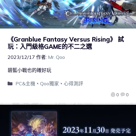
《Granblue Fantasy Versus Rising》 試
玩：入門級格GAME的不二之選
2023/12/17
作者:
Mr. Qoo
碧藍小戰也的確好玩
PC&主機
、
Qoo獨家
、
心得測評
0
0