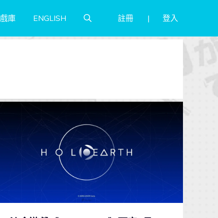
註冊
登入
戲庫
ENGLISH