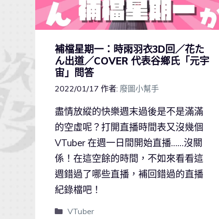
補檔星期一：時雨羽衣3D回／花た
ん出道／COVER 代表谷鄉氏「元宇
宙」問答
2022/01/17
作者:
廢圖小幫手
盡情放縱的快樂週末過後是不是滿滿
的空虛呢？打開直播時間表又沒幾個
VTuber 在週一日間開始直播……沒關
係！在這空餘的時間，不如來看看這
週錯過了哪些直播，補回錯過的直播
紀錄檔吧！
VTuber