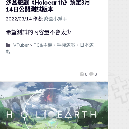
沙盒遊戲《Holoearth》預定3月
14日公開測試版本
2022/03/14
作者:
廢圖小幫手
希望測試的內容量不會太少
VTuber
、
PC&主機
、
手機遊戲
、
日本遊
戲
0
0