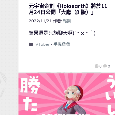
元宇宙企劃《Holoearth》將於11
月24日公開「大廳（β 版）」
2022/11/21
作者:
鬆餅
結果還是只能聊天啊(´・ω・｀)
VTuber
、
手機遊戲
0
0