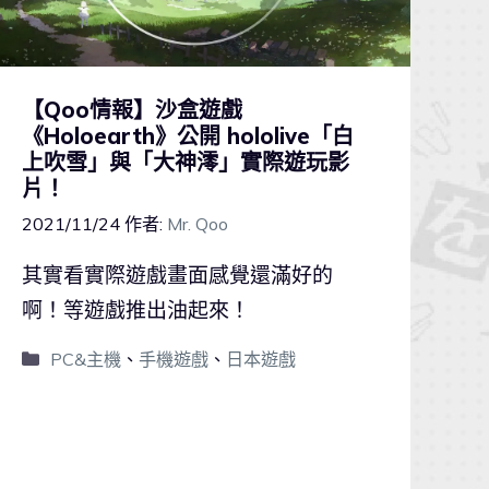
【Qoo情報】沙盒遊戲
《Holoearth》公開 hololive「白
上吹雪」與「大神澪」實際遊玩影
片！
2021/11/24
作者:
Mr. Qoo
其實看實際遊戲畫面感覺還滿好的
啊！等遊戲推出油起來！
PC&主機
、
手機遊戲
、
日本遊戲