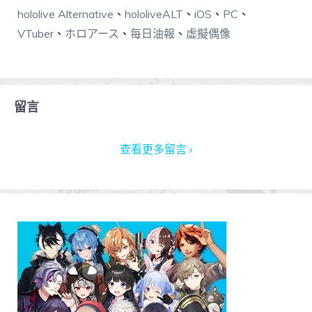
hololive Alternative
、
hololiveALT
、
iOS
、
PC
、
VTuber
、
ホロアース
、
每日油報
、
虛擬偶像
留言
查看更多留言 ›