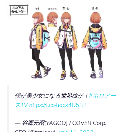
僕が美少女になる世界線が！
#ホロアー
スTV
https://t.co/uacx4U5LlT
— 谷郷元昭(YAGOO) / COVER Corp.