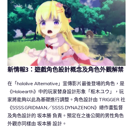
新情報3：遊戲角色設計概念及角色外觀解禁
在「hololive Alternative」宣傳影片最後登場的角色，是
《Holoearth》中的玩家替身設計形象「枢木ユウ」，玩
家將能夠以此為基礎進行調整。角色設計由 TRIGGER 社
《SSSS.GRIDMAN／SSSS.DYNAZENON》總作畫監督
及角色設計的 坂本勝 負責。預定在之後公開的男性角色
外觀亦同樣由 坂本勝 設計。