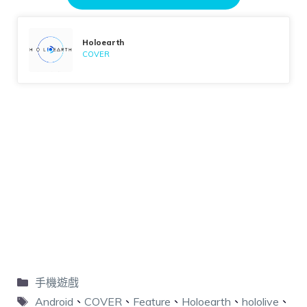
Holoearth
COVER
手機遊戲
Android
、
COVER
、
Feature
、
Holoearth
、
hololive
、