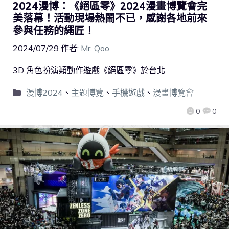
2024漫博：《絕區零》2024漫畫博覽會完
美落幕！活動現場熱鬧不已，感謝各地前來
參與任務的繩匠！
2024/07/29
作者:
Mr. Qoo
3D 角色扮演類動作遊戲《絕區零》於台北
漫博2024
、
主題博覽
、
手機遊戲
、
漫畫博覽會
0
0