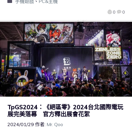
手機遊戲
、
PC&主機
0
0
TpGS2024：《絕區零》2024台北國際電玩
展完美落幕 官方釋出展會花絮
2024/01/29
作者:
Mr. Qoo