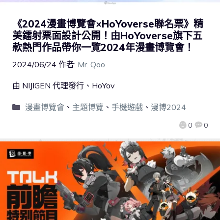
《2024漫畫博覽會×HoYoverse聯名票》精
美鐳射票面設計公開！由HoYoverse旗下五
款熱門作品帶你一覽2024年漫畫博覽會！
2024/06/24
作者:
Mr. Qoo
由 NIJIGEN 代理發行、HoYov
漫畫博覽會
、
主題博覽
、
手機遊戲
、
漫博2024
0
0