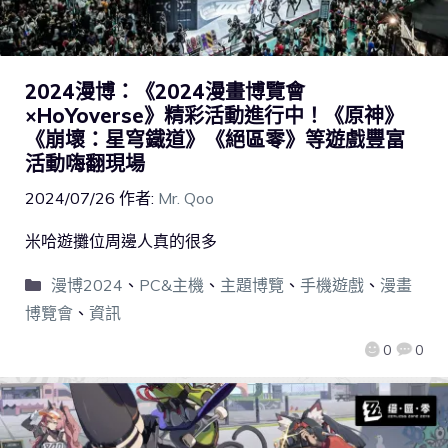
2024漫博：《2024漫畫博覽會
×HoYoverse》精彩活動進行中！《原神》
《崩壞：星穹鐵道》《絕區零》等遊戲豐富
活動嗨翻現場
2024/07/26
作者:
Mr. Qoo
米哈遊攤位周邊人真的很多
漫博2024
、
PC&主機
、
主題博覽
、
手機遊戲
、
漫畫
博覽會
、
資訊
0
0