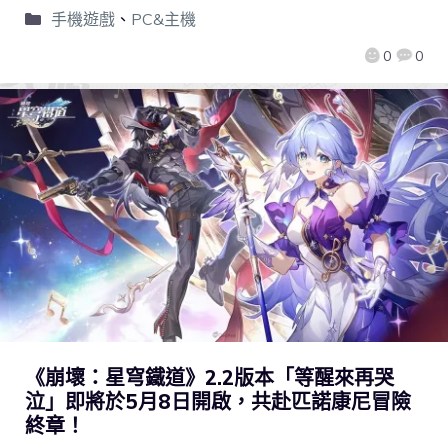
手機遊戲
、
PC&主機
0
0
《崩壞：星穹鐵道》2.2版本「等醒來再哭
泣」即將於5月8日開啟，共赴匹諾康尼冒險
終章！