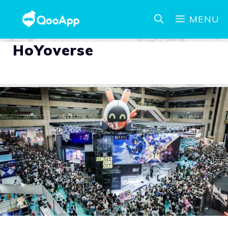
MENU
HoYoverse