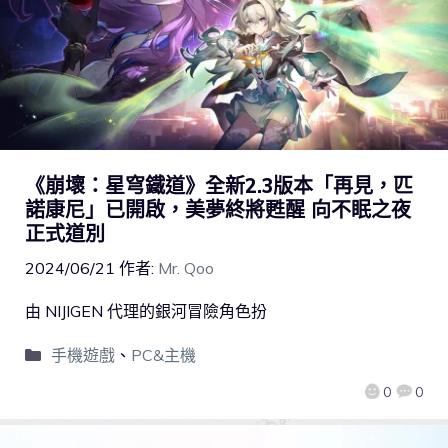
《崩壞：星穹鐵道》全新2.3版本「再見，匹
諾康尼」已開啟，美夢終將甦醒 向不眠之夜
正式道別
2024/06/21
作者:
Mr. Qoo
由 NIJIGEN 代理的銀河冒險角色扮
手機遊戲
、
PC&主機
0
0