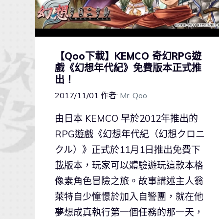
【Qoo下載】KEMCO 奇幻RPG遊
戲《幻想年代紀》免費版本正式推
出！
2017/11/01
作者:
Mr. Qoo
由日本 KEMCO 早於2012年推出的
RPG遊戲《幻想年代紀（幻想クロニ
クル）》正式於11月1日推出免費下
載版本，玩家可以體驗遊玩這款本格
像素角色冒險之旅。故事講述主人翁
萊特自少憧憬於加入自警團，就在他
夢想成真執行第一個任務的那一天，