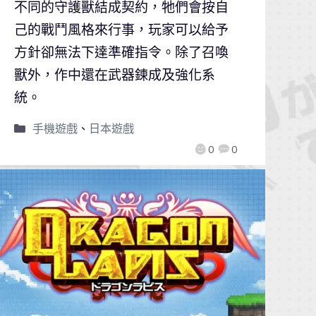
不同的守護獸結成契約，牠們會按自
己的戰鬥風格來行事，玩家可以給予
方針卻無法下達準確指令。除了召喚
獸外，作中還在武器鍊成及強化系
統。
手機遊戲
、
日本遊戲
0
0