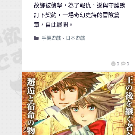
故鄉被襲擊，為了報仇，遂與守護獸
訂下契約，一場奇幻史詩的冒險篇
章，自此展開。
手機遊戲
、
日本遊戲
0
0