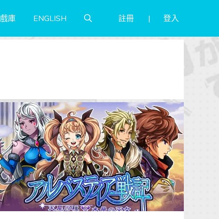
註冊
登入
戲庫
ENGLISH