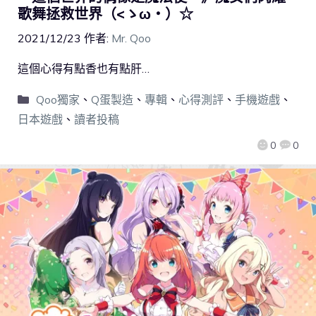
歌舞拯救世界（<ゝω・）☆
2021/12/23
作者:
Mr. Qoo
這個心得有點香也有點肝…
Qoo獨家
、
Q蛋製造
、
專輯
、
心得測評
、
手機遊戲
、
日本遊戲
、
讀者投稿
0
0