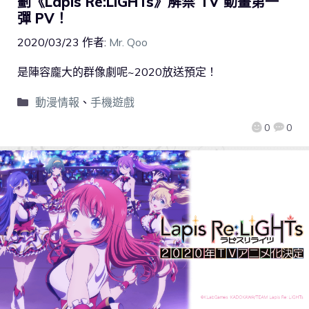
劃《Lapis Re:LiGHTs》解禁 TV 動畫第一
彈 PV！
2020/03/23
作者:
Mr. Qoo
是陣容龐大的群像劇呢~2020放送預定！
動漫情報
、
手機遊戲
0
0