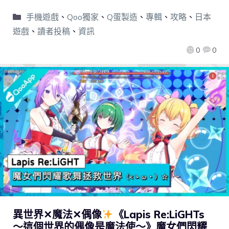
手機遊戲
、
Qoo獨家
、
Q蛋製造
、
專輯
、
攻略
、
日本
遊戲
、
讀者投稿
、
資訊
0
0
異世界✕魔法✕偶像
《Lapis Re:LiGHTs
～這個世界的偶像是魔法使～》魔女們閃耀