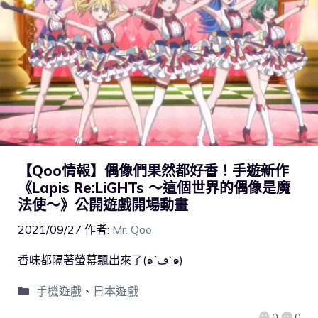
【Qoo情報】偶像們果然都好香！手遊新作
《Lapis Re:LiGHTs ～這個世界的偶像是魔
法使～》公開遊戲開場動畫
2021/09/27
作者:
Mr. Qoo
香味都隔著螢幕飄出來了(๑´ڡ`๑)
手機遊戲
、
日本遊戲
0
0