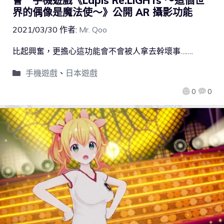
會 手機遊戲《Lapis Re:LiGHTs ～這個世
界的偶像是魔法使～》公開 AR 攝影功能
2021/03/30
作者:
Mr. Qoo
比起興奮，更擔心這功能會不會被人拿去幹壞事…….
手機遊戲
、
日本遊戲
0
0