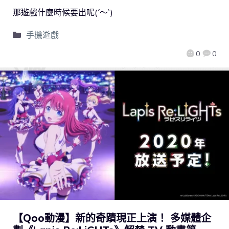
那遊戲什麼時候要出呢(´～`)
手機遊戲
0
0
【Qoo動漫】新的奇蹟現正上演！ 多媒體企