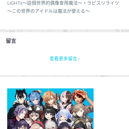
LiGHTs～這個世界的偶像會用魔法～
、
ラピスリライツ
～この世界のアイドルは魔法が使える～
留言
查看更多留言 ›