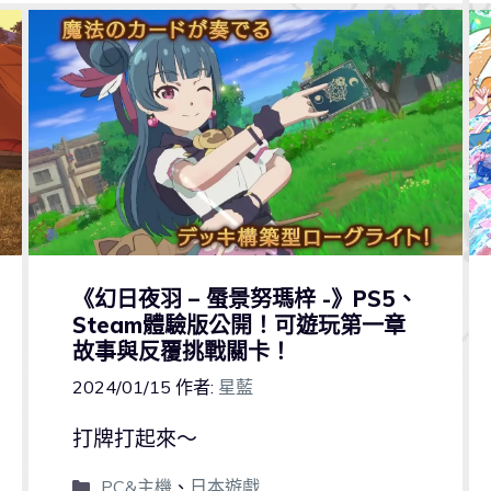
《幻日夜羽 – 蜃景努瑪梓 -》PS5、
Steam體驗版公開！可遊玩第一章
故事與反覆挑戰關卡！
2024/01/15
作者:
星藍
打牌打起來～
PC&主機
、
日本遊戲