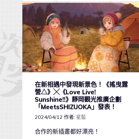
在新相遇中發現新景色！《搖曳露
營△》╳《Love Live!
Sunshine!!》靜岡觀光推廣企劃
「MeetsSHIZUOKA」發表！
2024/04/12
作者:
星藍
合作的新插畫都好漂亮！