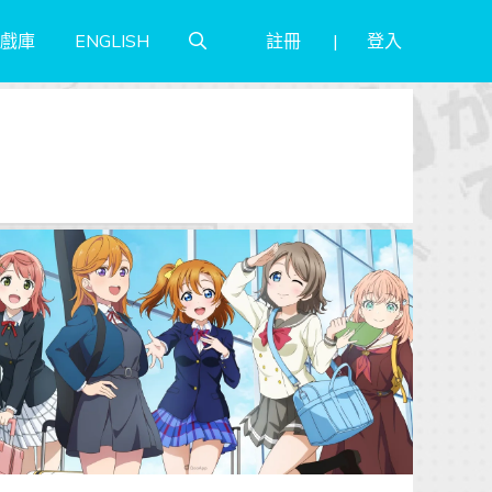
註冊
登入
戲庫
ENGLISH