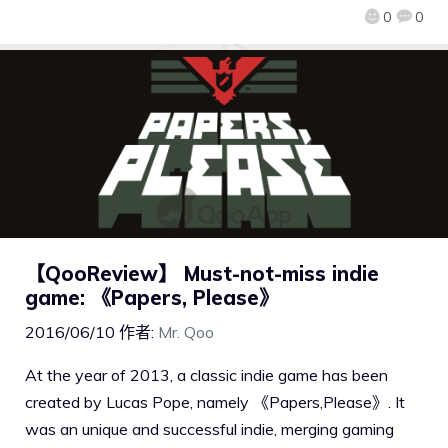
0
0
【QooReview】 Must-not-miss indie
game: 《Papers, Please》
2016/06/10
作者:
Mr. Qoo
At the year of 2013, a classic indie game has been
created by Lucas Pope, namely 《Papers,Please》. It
was an unique and successful indie, merging gaming