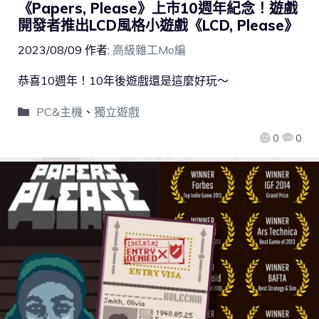
《Papers, Please》上市10週年紀念！遊戲
開發者推出LCD風格小遊戲《LCD, Please》
2023/08/09
作者:
高級雜工Mo編
恭喜10週年！10年後遊戲還是這麼好玩～
PC&主機
、
獨立遊戲
0
0