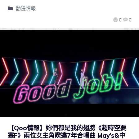
動漫情報
0
0
【Qoo情報】妳們都是我的翅膀《超時空要
塞F》兩位女主角睽違7年合唱曲 May’s&中