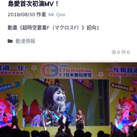
島愛首次初演MV！
2018/08/30
作者:
Mr. Qoo
動畫《超時空要塞F（マクロスF）》迎向1
動漫情報
0
0