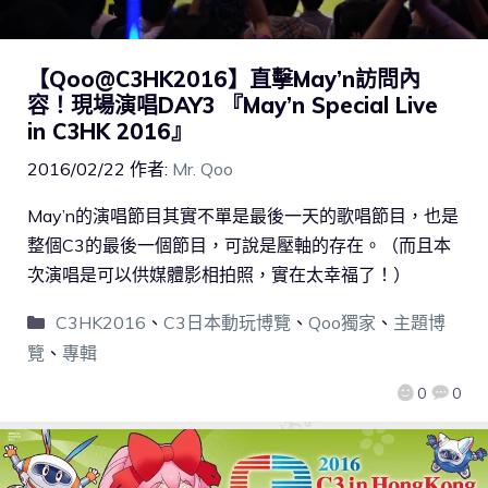
【Qoo@C3HK2016】直擊May’n訪問內
容！現場演唱DAY3 『May’n Special Live
in C3HK 2016』
2016/02/22
作者:
Mr. Qoo
May’n的演唱節目其實不單是最後一天的歌唱節目，也是
整個C3的最後一個節目，可說是壓軸的存在。（而且本
次演唱是可以供媒體影相拍照，實在太幸福了！）
C3HK2016
、
C3日本動玩博覽
、
Qoo獨家
、
主題博
覽
、
專輯
0
0