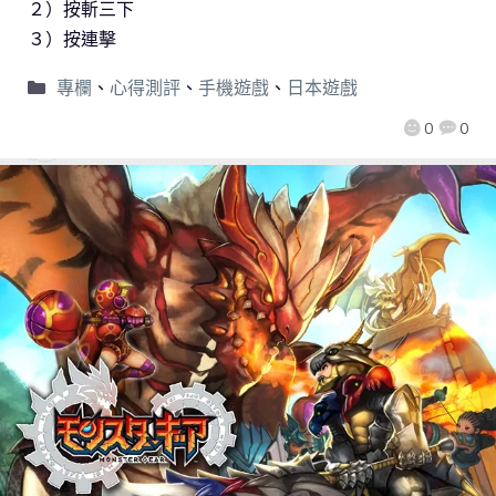
２）按斬三下
３）按連擊
專欄
、
心得測評
、
手機遊戲
、
日本遊戲
0
0