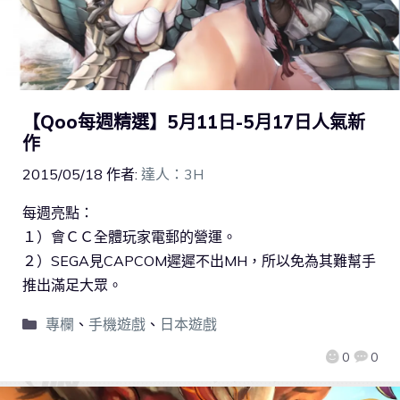
【Qoo每週精選】5月11日-5月17日人氣新
作
2015/05/18
作者:
達人：3H
每週亮點：
１）會ＣＣ全體玩家電郵的營運。
２）SEGA見CAPCOM遲遲不出MH，所以免為其難幫手
推出滿足大眾。
專欄
、
手機遊戲
、
日本遊戲
0
0