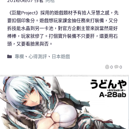
2016/06/07
作者:
阿桔
《巨龍Project》採用的遊戲題材予有拾人牙慧之感，先
要扣個印象分。遊戲想玩家課金抽任務來打裝備，又分
拆技能水晶到另一卡池，對官方企劃主管來說當然是好
棒棒，玩家就慘了。打個寶升裝備不只要肝，還要用石
頭，又要看臉黑與否。
專欄
、
心得測評
、
日本遊戲
0
0