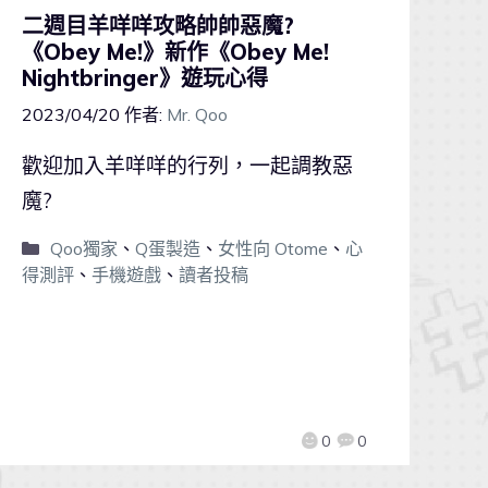
二週目羊咩咩攻略帥帥惡魔?
《Obey Me!》新作《Obey Me!
Nightbringer》遊玩心得
2023/04/20
作者:
Mr. Qoo
歡迎加入羊咩咩的行列，一起調教惡
魔?
Qoo獨家
、
Q蛋製造
、
女性向 Otome
、
心
得測評
、
手機遊戲
、
讀者投稿
0
0