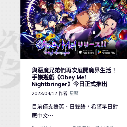
與惡魔兄弟們再次展開魔界生活！
手機遊戲《Obey Me!
Nightbringer》今日正式推出
2023/04/12
作者:
星藍
目前僅支援英、日雙語，希望早日對
應中文～