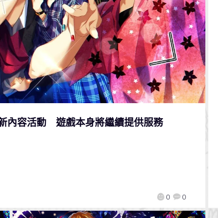
發布新內容活動 遊戲本身將繼續提供服務
0
0