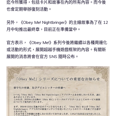
迄今所獲得，包括卡片和故事在內的所有內容。而今後
也會定期舉辦復刻活動。
另外，《Obey Me! Nightbringer》的主線故事為了在 12
月中旬推出最終章，目前正在準備當中。
官方表示，《Obey Me!》系列今後將繼續以各種周邊化
或活動的形式，展開超越手機遊戲框架的內容。有關新
展開的消息將會在官方 SNS 隨時公布。