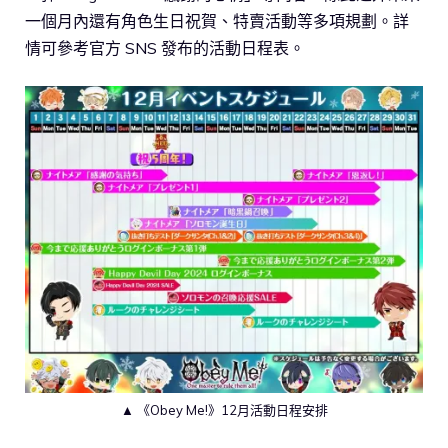
一個月內還有角色生日祝賀、特賣活動等多項規劃。詳
情可參考官方 SNS 發布的活動日程表。
▲ 《Obey Me!》12月活動日程安排