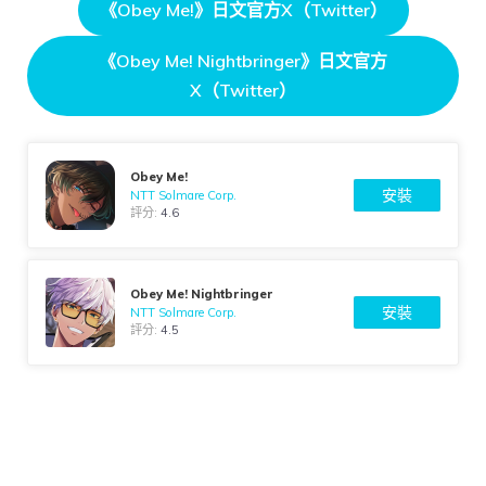
《Obey Me!》日文官方X（Twitter）
《Obey Me! Nightbringer》日文官方
X（Twitter）
Obey Me!
安裝
NTT Solmare Corp.
評分:
4.6
Obey Me! Nightbringer
安裝
NTT Solmare Corp.
評分:
4.5