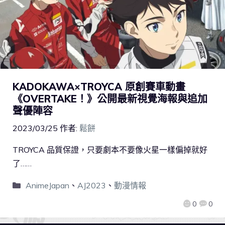
KADOKAWA×TROYCA 原創賽車動畫
《OVERTAKE！》公開最新視覺海報與追加
聲優陣容
2023/03/25
作者:
鬆餅
TROYCA 品質保證，只要劇本不要像火星一樣偏掉就好
了……
AnimeJapan
、
AJ2023
、
動漫情報
0
0