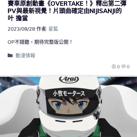
賽車原創動畫《OVERTAKE！》釋出第二彈
PV與最新視覺！片頭曲確定由NIJISANJI的
叶 擔當
2023/08/28
作者:
星藍
OP不錯聽，期待完整版公開！
動漫情報
0
0