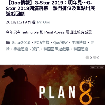
【Qoo情報】G-Star 2019：明年見～G-
Star 2019圓滿落幕 熱門攤位及重點出展
遊戲回顧
2019/11/19
作者:
Mr. Qoo
今年只有 netmarble 和 Pearl Abyss 展出比較有誠意
Gstar2019
、
PC&主機
、
Qoo獨家
、
主題博覽
、
專
輯
、
手機遊戲
、
資訊
、
韓國國際遊戲展
、
韓國遊戲
0
0