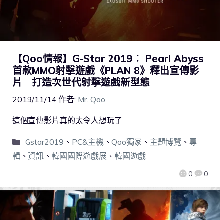
【Qoo情報】G-Star 2019： Pearl Abyss
首款MMO射擊遊戲《PLAN 8》釋出宣傳影
片 打造次世代射擊遊戲新型態
2019/11/14
作者:
Mr. Qoo
這個宣傳影片真的太令人想玩了
Gstar2019
、
PC&主機
、
Qoo獨家
、
主題博覽
、
專
輯
、
資訊
、
韓國國際遊戲展
、
韓國遊戲
0
0