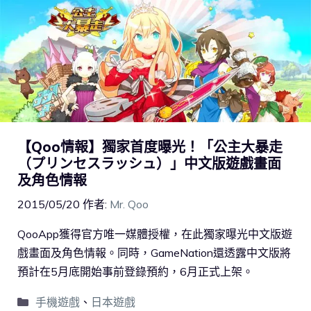
【Qoo情報】獨家首度曝光！「公主大暴走
（プリンセスラッシュ）」中文版遊戲畫面
及角色情報
2015/05/20
作者:
Mr. Qoo
QooApp獲得官方唯一媒體授權，在此獨家曝光中文版遊
戲畫面及角色情報。同時，GameNation還透露中文版將
預計在5月底開始事前登錄預約，6月正式上架。
手機遊戲
、
日本遊戲