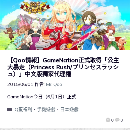
【Qoo情報】GameNation正式取得「公主
大暴走（Princess Rush/プリンセスラッシ
ュ）」中文版獨家代理權
2015/06/01
作者:
Mr. Qoo
GameNation今日（6月1日）正式
Q蛋福利
、
手機遊戲
、
日本遊戲
0
0