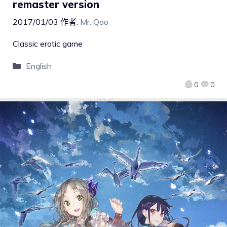
remaster version
2017/01/03
作者:
Mr. Qoo
Classic erotic game
English
0
0