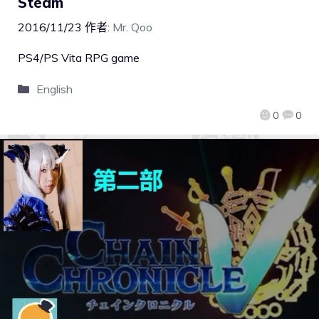
Steam
2016/11/23
作者:
Mr. Qoo
PS4/PS Vita RPG game
English
0
0