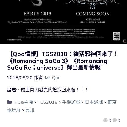
【Qoo情報】TGS2018：復活邪神回來了！
《Romancing SaGa 3》《Romancing
SaGa Re；universe》釋出最新情報
2018/09/20
作者:
Mr. Qoo
諸君～頭上閃閃發亮的燈泡回來啦！！！
PC&主機
、
TGS2018
、
手機遊戲
、
日本遊戲
、
東京
電玩展
、
資訊
0
0