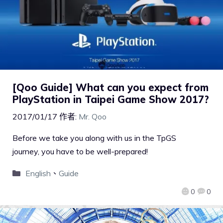
[Qoo Guide] What can you expect from
PlayStation in Taipei Game Show 2017?
2017/01/17
作者:
Mr. Qoo
Before we take you along with us in the TpGS
journey, you have to be well-prepared!
English
、
Guide
0
0