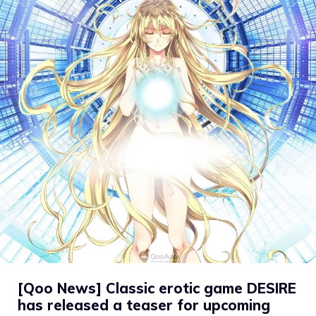
[Qoo News] Classic erotic game DESIRE
has released a teaser for upcoming