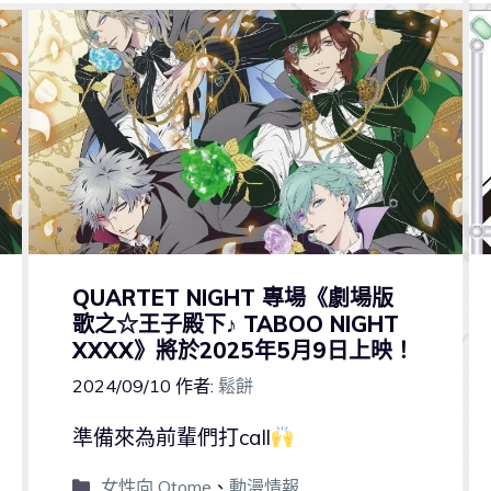
QUARTET NIGHT 專場《劇場版
歌之☆王子殿下♪ TABOO NIGHT
XXXX》將於2025年5月9日上映！
2024/09/10
作者:
鬆餅
準備來為前輩們打call
女性向 Otome
、
動漫情報