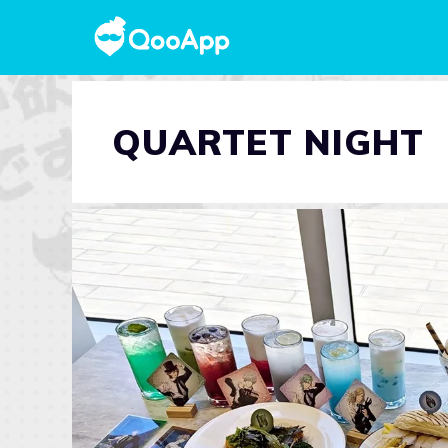
QUARTET NIGHT