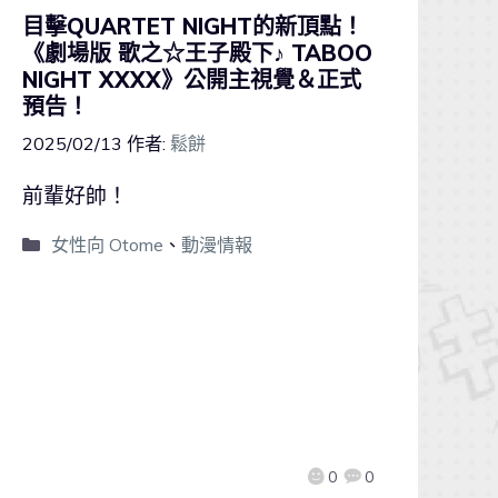
目擊QUARTET NIGHT的新頂點！
《劇場版 歌之☆王子殿下♪ TABOO
NIGHT XXXX》公開主視覺＆正式
預告！
2025/02/13
作者:
鬆餅
前輩好帥！
女性向 Otome
、
動漫情報
0
0