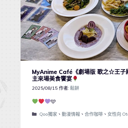
MyAnime Café《劇場版 歌之☆王子
主來場美食饗宴
2025/08/15
作者:
鬆餅
🩵
Qoo獨家
、
動漫情報
、
合作咖啡
、
女性向 Ot