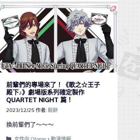
前輩們的專場來了！《歌之☆王子
殿下♪》劇場版系列確定製作
QUARTET NIGHT 篇！
2023/12/25
作者:
鬆餅
換前輩們了～～～
女性向 Otome
、
動漫情報