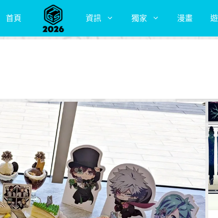
首頁
資訊
獨家
漫畫
遊