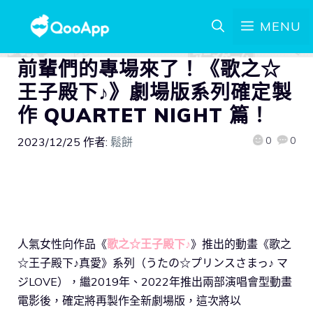
MENU
前輩們的專場來了！《歌之☆
王子殿下♪》劇場版系列確定製
作 QUARTET NIGHT 篇！
0
0
2023/12/25
作者:
鬆餅
人氣女性向作品《
歌之☆王子殿下♪
》推出的動畫《歌之
☆王子殿下♪真愛》系列（うたの☆プリンスさまっ♪ マ
ジLOVE），繼2019年、2022年推出兩部演唱會型動畫
電影後，確定將再製作全新劇場版，這次將以