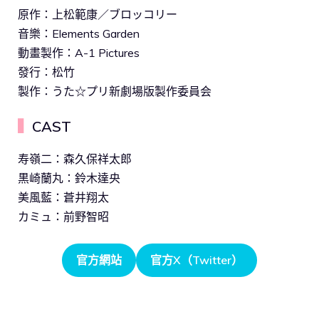
原作：上松範康／ブロッコリー
音樂：Elements Garden
動畫製作：A-1 Pictures
發行：松竹
製作：うた☆プリ新劇場版製作委員会
▍
CAST
寿嶺二：森久保祥太郎
黒崎蘭丸：鈴木達央
美風藍：蒼井翔太
カミュ：前野智昭
官方網站
官方X（Twitter）