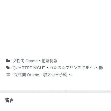
女性向 Otome
、
動漫情報
QUARTET NIGHT
、
うたの☆プリンスさまっ♪
、
動
畫
、
女性向 Otome
、
歌之☆王子殿下♪
留言