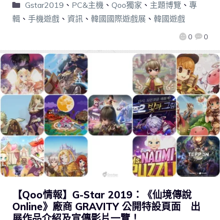
Gstar2019
、
PC&主機
、
Qoo獨家
、
主題博覽
、
專
輯
、
手機遊戲
、
資訊
、
韓國國際遊戲展
、
韓國遊戲
0
0
【Qoo情報】G-Star 2019：《仙境傳說
Online》廠商 GRAVITY 公開特設頁面 出
展作品介紹及宣傳影片一覽！