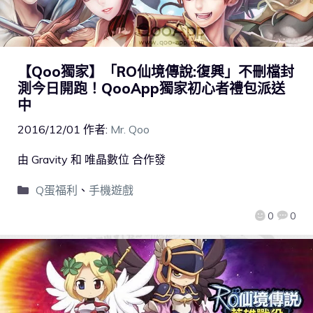
【Qoo獨家】「RO仙境傳說:復興」不刪檔封
測今日開跑！QooApp獨家初心者禮包派送
中
2016/12/01
作者:
Mr. Qoo
由 Gravity 和 唯晶數位 合作發
Q蛋福利
、
手機遊戲
0
0