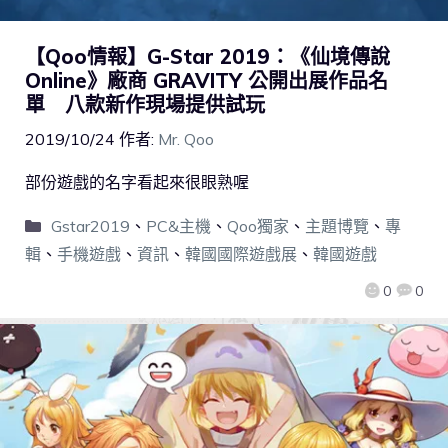
【Qoo情報】G-Star 2019：《仙境傳說
Online》廠商 GRAVITY 公開出展作品名
單 八款新作現場提供試玩
2019/10/24
作者:
Mr. Qoo
部份遊戲的名字看起來很眼熟喔
Gstar2019
、
PC&主機
、
Qoo獨家
、
主題博覽
、
專
輯
、
手機遊戲
、
資訊
、
韓國國際遊戲展
、
韓國遊戲
0
0