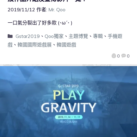
2019/11/12
作者:
Mr. Qoo
一口氣分裂出了好多款 (･ω´･ )
Gstar2019
、
Qoo獨家
、
主題博覽
、
專輯
、
手機遊
戲
、
韓國國際遊戲展
、
韓國遊戲
0
0