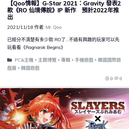
【Qoo情報】G-Star 2021：Gravity 發表2
款《RO 仙境傳說》IP 新作 預計2022年推
出
2021/11/18
作者:
Mr. Qoo
已經分不清楚有多少款 RO了…不過有興趣的玩家可以先
玩看看《Ragnarok Begins》
PC&主機
、
主題博覽
、
專輯
、
手機遊戲
、
韓國國際遊
戲展
、
韓國遊戲
0
0