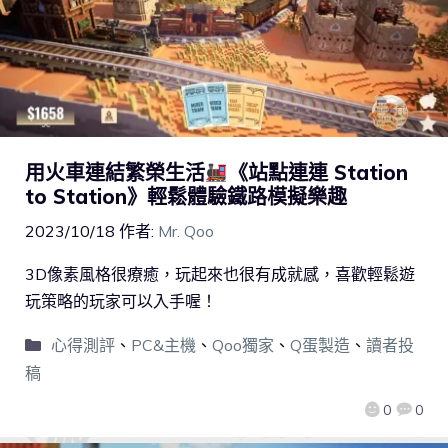
用火車連結繁榮生活
《站點連連 Station
to Station》輕鬆體驗鐵路模擬樂趣
2023/10/18
作者:
Mr. Qoo
3D像素風格很療癒，玩起來也很有成就感，喜歡輕鬆遊
玩策略的玩家可以入手喔！
心得測評
、
PC&主機
、
Qoo獨家
、
Q蛋製造
、
讀者投
稿
0
0