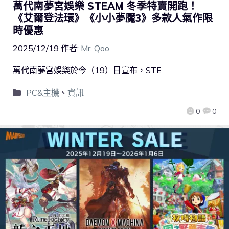
萬代南夢宮娛樂 STEAM 冬季特賣開跑！
《艾爾登法環》《小小夢魘3》多款人氣作限
時優惠
2025/12/19
作者:
Mr. Qoo
萬代南夢宮娛樂於今（19）日宣布，STE
PC&主機
、
資訊
0
0