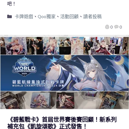
吧！
卡牌遊戲
、
Qoo獨家
、
活動回顧
、
讀者投稿
0
0
《碧藍戰卡》首屆世界賽後賽回顧！新系列
補充包《凱旋頌歌》正式發售！