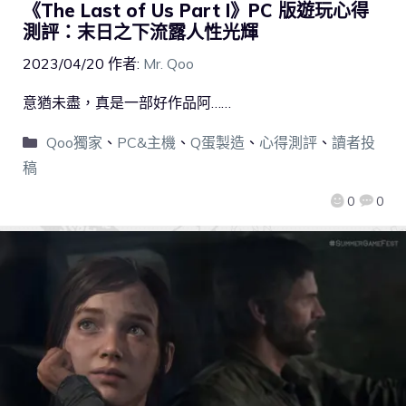
《The Last of Us Part I》PC 版遊玩心得
測評：末日之下流露人性光輝
2023/04/20
作者:
Mr. Qoo
意猶未盡，真是一部好作品阿……
Qoo獨家
、
PC&主機
、
Q蛋製造
、
心得測評
、
讀者投
稿
0
0