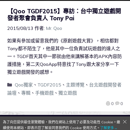
【Qoo TGDF2015】專訪：台中獨立遊戲開
發者聚會負責人 Tony Pai
2015/08/13
作者:
Mr. Qoo
如果有參加或留意我們的《原創遊戲大賞》，相信都對
Tony都不陌生了，他是其中一位負責試玩遊戲的達人之
一。TGDF首天其中一節就由他來講解基本的APK內容防
護措施，第二天QooApp特意找了Tony跟大家分享一下
獨立遊戲開發的感想。
Qoo獨家
、
TGDF2015
、
主題博覽
、
台北遊戲開發者
論壇
、
專輯
、
手機遊戲
、
獨立遊戲
0
0
為了向您提供最佳瀏覽體驗，我們在網站上使用了必要及功能性 Cookie。繼
QooApp Limited © 2026
續使用本網站，即表示您了解並同意我們的 Cookie 使用方式。
了解更多→